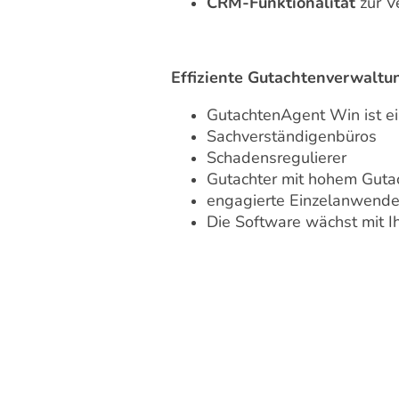
CRM-Funktionalität
zur V
Effiziente Gutachtenverwaltu
GutachtenAgent Win ist ei
Sachverständigenbüros
Schadensregulierer
Gutachter mit hohem Gut
engagierte Einzelanwende
Die Software wächst mit I