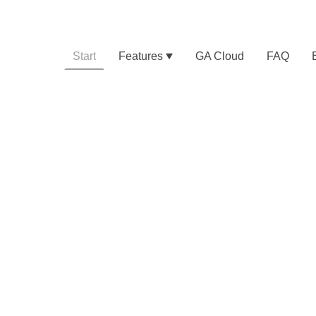
Start
Features
GA Cloud
FAQ
GutachtenAgent
ftware für Gutach