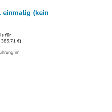
. einmalig (kein
s für
= 385,71 €)
nführung im